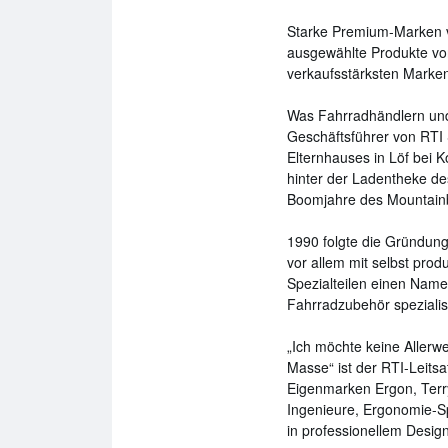
Starke Premium-Marken v
ausgewählte Produkte von
verkaufsstärksten Marken
Was Fahrradhändlern und
Geschäftsführer von RTI
Elternhauses in Löf bei 
hinter der Ladentheke de
Boomjahre des Mountainb
1990 folgte die Gründung
vor allem mit selbst prod
Spezialteilen einen Name
Fahrrad‍zubehör spezialisi
„Ich möchte keine Allerwe
Masse“ ist der RTI-Leitsa
Eigenmarken Ergon, Terry
Ingenieure, Ergonomie-S
in professionellem Design