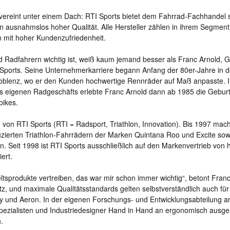
ereint unter einem Dach: RTI Sports bietet dem Fahrrad-Fachhandel s
 ausnahmslos hoher Qualität. Alle Hersteller zählen in ihrem Segment
 mit hoher Kundenzufriedenheit.
 Radfahrern wichtig ist, weiß kaum jemand besser als Franc Arnold, 
 Sports. Seine Unternehmerkarriere begann Anfang der 80er-Jahre in 
Koblenz, wo er den Kunden hochwertige Rennräder auf Maß anpasste. I
s eigenen Radgeschäfts erlebte Franc Arnold dann ab 1985 die Gebur
ikes.
 von RTI Sports (RTI = Radsport, Triathlon, Innovation). Bis 1997 ma
uzierten Triathlon‍-‍Fahrrädern der Marken Quintana Roo und Excite sowi
n. Seit 1998 ist RTI Sports ausschließlich auf den Markenvertrieb von
ert.
ltsprodukte vertreiben, das war mir schon immer wichtig“, betont Franc 
tz, und maximale Qualitätsstandards gelten selbstverständlich auch für 
 und Aeron. In der eigenen Forschungs- und Entwicklungsabteilung ar
pezialisten und Industriedesigner Hand in Hand an ergonomisch ausge
.